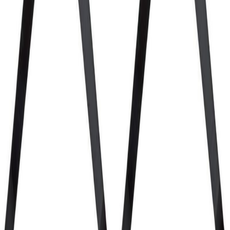
Metern Und Ist Nach Ip69k / Ip68 / Ip66 Zertifiziert – Inklusive
Schutz Vor Hochdruck- Und Heißwasserstrahlen. Damit Ist Das
Magic8 Lite Ideal Für Outdoor, Arbeit Und Anspruchsvolle
Umgebungen. Extrem Ausdauernder Akku Mit Silizium-Carbon-
Technologie Der 7500 Mah Silizium-Carbon-Akku (Eu-Version)
Liefert Außergewöhnliche Laufzeiten Bei Kompakter Bauform. In
Kombination Mit Intelligentem Energiemanagement Ermöglicht Er
Bis Zu 3 Tage Nutzung Und Bleibt Auch Bei Extremen
Temperaturen Von -30 °c Bis +55 °c Zuverlässig. Mit 66 W Honor
Supercharge Wird Der Akku Schnell Wieder Aufgeladen, Während
Der Ultra Power Saving Mode Selbst Bei Nur 2 % Restakku Noch
Längere Telefonate Ermöglicht. Die Akku-Architektur Ist Auf Bis
Zu 6 Jahre Stabile Performance Ausgelegt. Brillantes Oled-Display
Mit Umfassendem Eye Comfort Das 6,79″ Oled-Display Überzeugt
Mit 6000 Nits Spitzenhelligkeit, 120 Hz Bildwiederholrate Und
1,5k-Auflösung (2640 × 1200). Dank 100 % Dci-P3, 1,07
Milliarden Farben Und Ultraschmalen 1,3 Mm Displayrändern
Entsteht Ein Besonders Immersives Seherlebnis. Honor Eye
Comfort Technologien Wie 3840 Hz Pwm Risk-Free Dimming, Ai
Circadian Night Display, Ai Defocus Display, Dynamische
Dimmung Und Hardware Low Blue Light Reduzieren Die
Augenbelastung Deutlich – Auch Bei Längerer Nutzung.
Kraftvoller Stereo-Sound Das Honor Magic8 Lite Ist Mit Dual-
Stereo-Lautsprechern Ausgestattet Und Bietet Dank Honor Sound
7.3 Einen Klaren, Raumfüllenden Klang. Der Extra-Volume-Modus